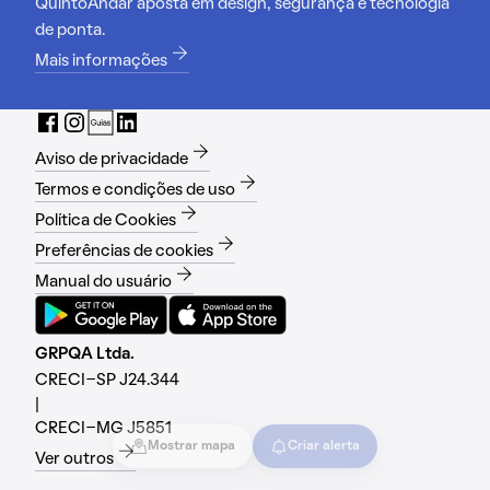
QuintoAndar aposta em design, segurança e tecnologia
de ponta.
Mais informações
Aviso de privacidade
Termos e condições de uso
Política de Cookies
Preferências de cookies
Manual do usuário
GRPQA Ltda.
CRECI-SP J24.344
|
CRECI-MG J5851
Mostrar mapa
Criar alerta
Ver outros