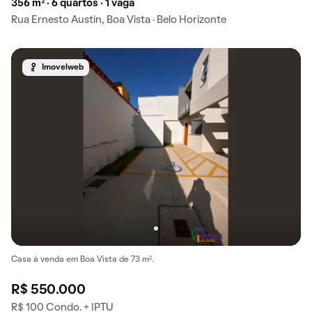
356 m² · 6 quartos · 1 vaga
Rua Ernesto Austin, Boa Vista · Belo Horizonte
Imovelweb
Casa à venda em Boa Vista de 73 m².
R$ 550.000
R$ 100 Condo. + IPTU