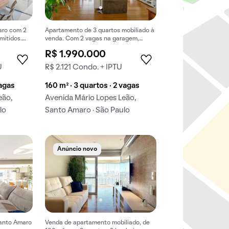
aro com 2
Apartamento de 3 quartos mobiliado à
mitidos.
venda. Com 2 vagas na garagem,
rar.
piscina e churrasqueira.
R$ 1.990.000
U
R$ 2.121 Condo. + IPTU
vagas
160 m² · 3 quartos · 2 vagas
eão,
Avenida Mário Lopes Leão,
lo
Santo Amaro · São Paulo
Anúncio novo
anto Amaro
Venda de apartamento mobiliado, de