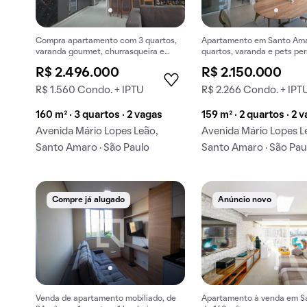
Compra apartamento com 3 quartos,
Apartamento em Santo Am
varanda gourmet, churrasqueira e
quartos, varanda e pets per
piscina no condomínio.
Excelente opção para comp
R$ 2.496.000
R$ 2.150.000
R$ 1.560 Condo. + IPTU
R$ 2.266 Condo. + IPT
160 m² · 3 quartos · 2 vagas
159 m² · 2 quartos · 2 
Avenida Mário Lopes Leão,
Avenida Mário Lopes L
Santo Amaro · São Paulo
Santo Amaro · São Pau
Compre já alugado
Anúncio novo
Venda de apartamento mobiliado, de
Apartamento à venda em S