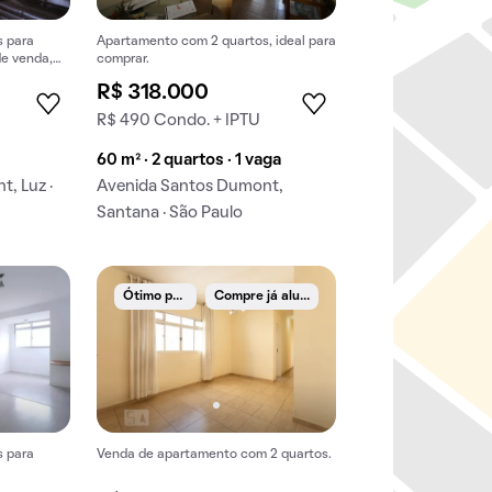
s para
Apartamento com 2 quartos, ideal para
de venda,
comprar.
R$ 318.000
R$ 490 Condo. + IPTU
60 m² · 2 quartos · 1 vaga
, Luz ·
Avenida Santos Dumont,
Santana · São Paulo
Ó
timo preço
C
ompre já alugado
s para
Venda de apartamento com 2 quartos.