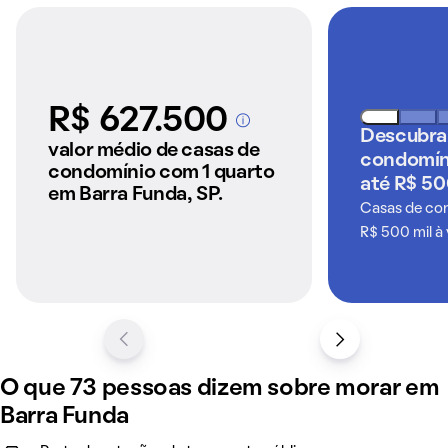
R$ 627.500
A partir dos imóveis
Descubra
anunciados pelo
valor médio de casas de
condomín
QuintoAndar
condomínio com 1 quarto
até R$ 50
em Barra Funda, SP.
Casas de co
R$ 500 mil à
O que 73 pessoas dizem sobre morar em
Barra Funda