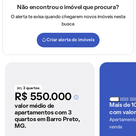
Não encontrou o imóvel que procura?
O alerta te avisa quando chegarem novos imóveis nesta
busca
Criar alerta de imóveis
3 quartos
R$ 550.000
A partir dos imóveis
Mais de 1
anunciados pelo
valor médio de
QuintoAndar
com valor
apartamentos com 3
quartos em Barro Preto,
Apartamentos
MG.
venda