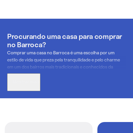
Procurando uma casa para comprar
no Barroca?
Comprar uma casa no Barroca é uma escolha por um
estilo de vida que preza pela tranquilidade e pelo charme
em um dos bairros mais tradicionais e conhecidos da
região Oeste de BH. A região, com suas ruas arborizadas e
atmosfera relaxante, oferece casas que são verdadeiros
Mostrar mais
refúgios urbanos, proporcionando um ambiente
sofisticado e ao mesmo tempo aconchegante.
Embora novos empreendimentos sejam raros devido à alta
valorização do território e à escassez de terrenos,
encontrar uma casa aqui é um excelente investimento em
qualidade de vida e patrimônio. O bairro proporciona a