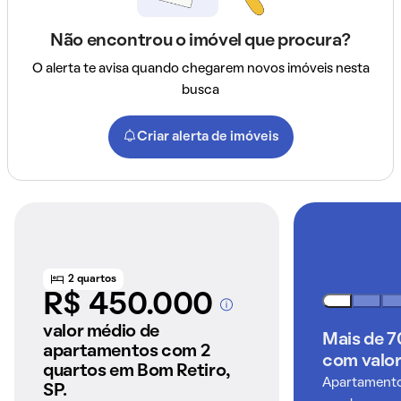
Não encontrou o imóvel que procura?
O alerta te avisa quando chegarem novos imóveis nesta
busca
Criar alerta de imóveis
2 quartos
R$ 450.000
A partir dos imóveis
anunciados pelo
valor médio de
Mais de 
QuintoAndar
apartamentos com 2
com valor
quartos em Bom Retiro,
Apartamentos
SP.