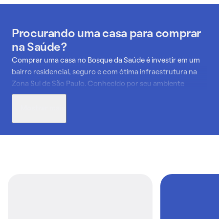
Procurando uma casa para comprar
na Saúde?
Comprar uma casa no Bosque da Saúde é investir em um
bairro residencial, seguro e com ótima infraestrutura na
Zona Sul de São Paulo. Conhecido por seu ambiente
tranquilo e familiar, o bairro se destaca pelas ruas
arborizadas e pelas opções variadas de imóveis.
Mostrar mais
As casas à venda no Bosque da Saúde vão desde
residências tradicionais, com amplo quintal e várias vagas
de garagem, até opções mais modernas em ruas bem
localizadas. Essa diversidade atrai tanto famílias que
buscam conforto quanto compradores interessados em
imóveis com bom potencial de valorização.
A região conta com uma rede completa de serviços: