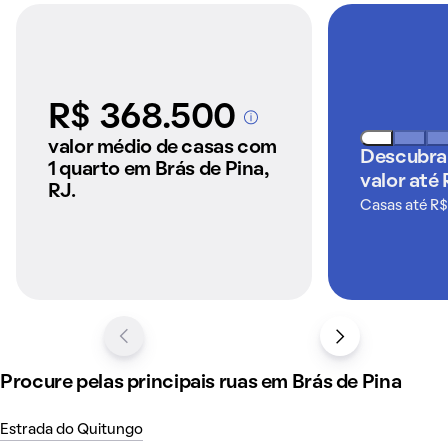
R$ 368.500
A partir dos imóveis
anunciados pelo
valor médio de casas com
Descubra
QuintoAndar
1 quarto em Brás de Pina,
valor até 
RJ.
Casas até R$
Procure pelas principais ruas em Brás de Pina
Estrada do Quitungo