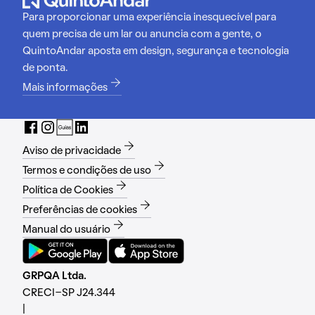
Para proporcionar uma experiência inesquecível para
quem precisa de um lar ou anuncia com a gente, o
QuintoAndar aposta em design, segurança e tecnologia
de ponta.
Mais informações
Aviso de privacidade
Termos e condições de uso
Política de Cookies
Preferências de cookies
Manual do usuário
GRPQA Ltda.
CRECI-SP J24.344
|