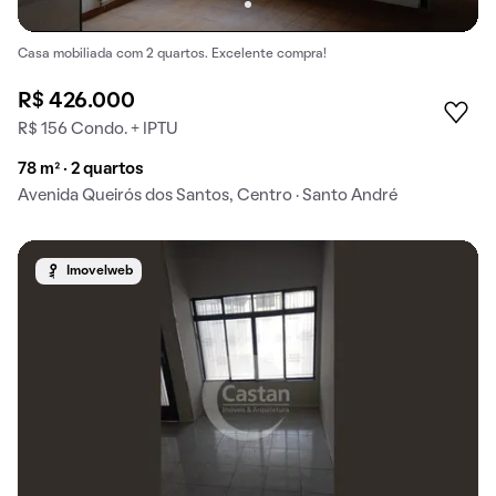
Casa mobiliada com 2 quartos. Excelente compra!
R$ 426.000
R$ 156 Condo. + IPTU
78 m² · 2 quartos
Avenida Queirós dos Santos, Centro · Santo André
Imovelweb