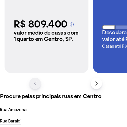
R$ 809.400
A partir dos imóveis
anunciados pelo
Descubra
valor médio de casas com
QuintoAndar
1 quarto em Centro, SP.
valor até
Casas até R$
Procure pelas principais ruas em Centro
Rua Amazonas
Rua Baraldi