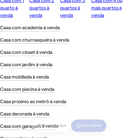
Casa com 1
Casa com 2
Casa com 3
Casa com 4 ou
quarto à
quartos à
quartos à
mais quartos à
venda
venda
venda
venda
Casa com academia à venda
Casa com churrasqueira à venda
Casa com closet à venda
Casa com jardim à venda
Casa mobiliada à venda
Casa com piscina à venda
Casa próximo ao metrô à venda
Casa decorada à venda
Mostrar mapa
Criar alerta
Casa com garagem à venda