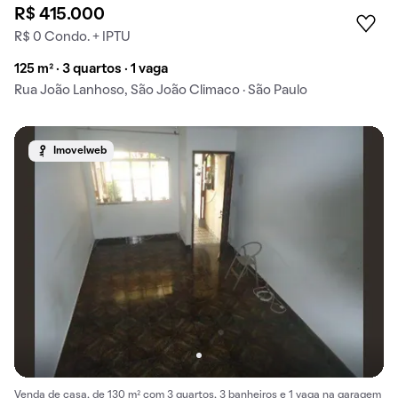
R$ 415.000
R$ 0 Condo. + IPTU
125 m² · 3 quartos · 1 vaga
Rua João Lanhoso, São João Climaco · São Paulo
Imovelweb
Venda de casa, de 130 m² com 3 quartos, 3 banheiros e 1 vaga na garagem