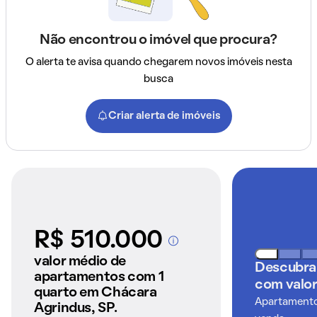
Não encontrou o imóvel que procura?
O alerta te avisa quando chegarem novos imóveis nesta
busca
Criar alerta de imóveis
R$ 510.000
A partir dos imóveis
anunciados pelo
valor médio de
Descubra
QuintoAndar
apartamentos com 1
com valor
quarto em Chácara
Apartamentos
Agrindus, SP.