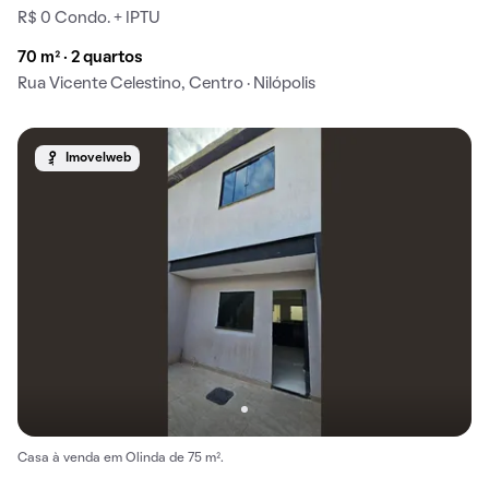
R$ 0 Condo. + IPTU
70 m² · 2 quartos
Rua Vicente Celestino, Centro · Nilópolis
Imovelweb
Casa à venda em Olinda de 75 m².