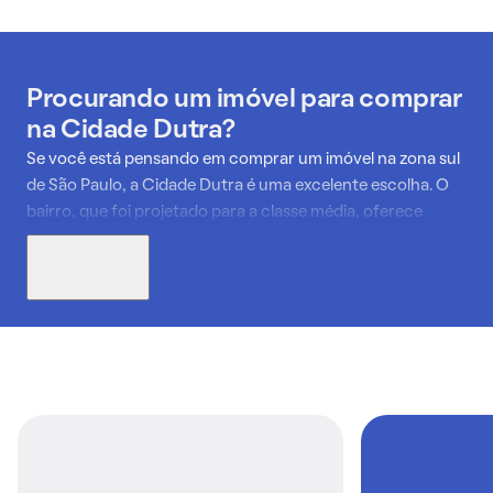
Procurando um imóvel para comprar
na Cidade Dutra?
Se você está pensando em comprar um imóvel na zona sul
de São Paulo, a Cidade Dutra é uma excelente escolha. O
bairro, que foi projetado para a classe média, oferece
infraestrutura completa que conquista cada vez mais
famílias e investidores. O setor educacional é um destaque,
Mostrar mais
com colégios como Adventista de Interlagos e Lima
Guimarães, além de escolas públicas e faculdades na
região.
A saúde também é um ponto forte, com serviços do
Hospital Interlagos e clínicas como a Amor Saúde. Para os
amantes da gastronomia, há desde fast-foods como o
Burger King até opções tradicionais como o Frango Frito