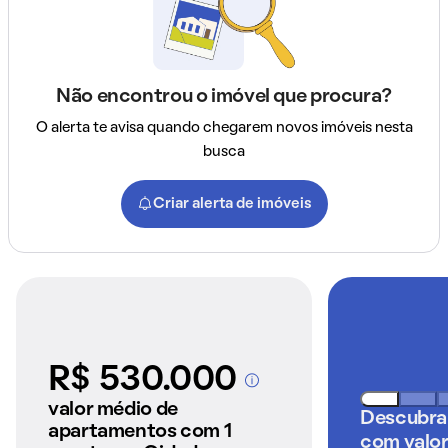
Não encontrou o imóvel que procura?
O alerta te avisa quando chegarem novos imóveis nesta
busca
Criar alerta de imóveis
R$ 530.000
A partir dos imóveis
anunciados pelo
valor médio de
Descubra
QuintoAndar
apartamentos com 1
com valor