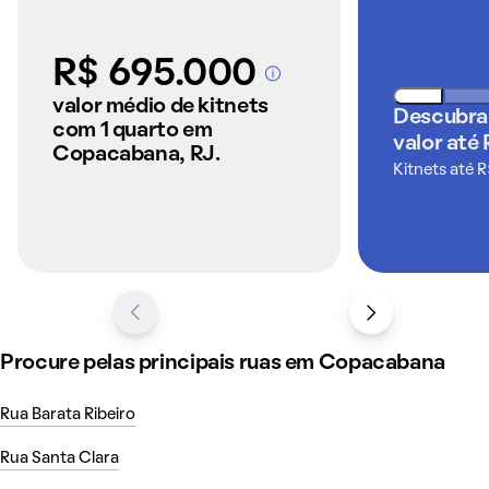
R$ 695.000
A partir dos imóveis
anunciados pelo
valor médio de kitnets
Descubra
QuintoAndar
com 1 quarto em
valor até
Copacabana, RJ.
Kitnets até 
Procure pelas principais ruas em Copacabana
Rua Barata Ribeiro
Rua Santa Clara