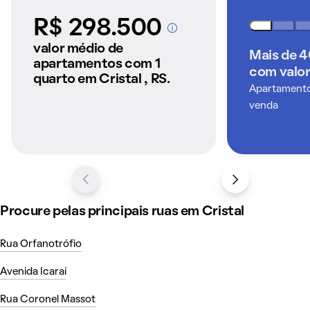
R$ 298.500
A partir dos imóveis
anunciados pelo
valor médio de
Mais de 
QuintoAndar
apartamentos com 1
com valor
quarto em Cristal , RS.
Apartamentos
venda
Procure pelas principais ruas em Cristal
Rua Orfanotrófio
Avenida Icaraí
Rua Coronel Massot