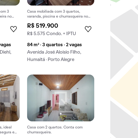
com 3
Casa mobiliada com 3 quartos,
eira no
varanda, piscina e churrasqueira no
condomínio. Ideal para compra.
R$ 519.900
R$ 5.575 Condo. + IPTU
 vagas
84 m² · 3 quartos · 2 vagas
Diehl,
Avenida José Aloísio Filho,
Humaitá · Porto Alegre
, ideal
Casa com 2 quartos. Conta com
segura e
churrasqueira.