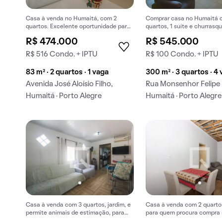
Casa à venda no Humaitá, com 2
Comprar casa no Humaitá 
quartos. Excelente oportunidade para
quartos, 1 suíte e churrasqu
comprar sua nova casa.
condomínio.
R$ 474.000
R$ 545.000
R$ 516 Condo. + IPTU
R$ 100 Condo. + IPTU
83 m² · 2 quartos · 1 vaga
300 m² · 3 quartos · 4
Avenida José Aloísio Filho,
Rua Monsenhor Felipe 
Humaitá · Porto Alegre
Humaitá · Porto Alegre
Casa à venda com 3 quartos, jardim, e
Casa à venda com 2 quartos
permite animais de estimação, para
para quem procura compra 
comprar.
aconchegante.