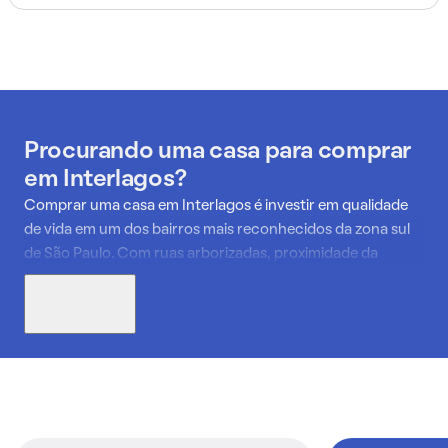
Procurando uma casa para comprar
em Interlagos?
Comprar uma casa em Interlagos é investir em qualidade
de vida em um dos bairros mais reconhecidos da zona sul
de São Paulo. Com ruas arborizadas, proximidade da
Represa de Guarapiranga e fácil acesso a serviços
essenciais, o bairro atrai famílias que buscam espaço e
Mostrar mais
tranquilidade sem abrir mão da mobilidade.
As casas à venda em Interlagos incluem desde imóveis
tradicionais, com amplos terrenos, até residências
modernas em condomínios, que oferecem segurança e
áreas de lazer. Essa diversidade permite atender diferentes