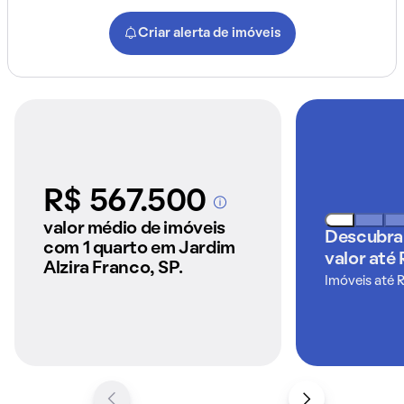
Criar alerta de imóveis
R$ 567.500
A partir dos imóveis
anunciados pelo
valor médio de imóveis
Descubra
QuintoAndar
com 1 quarto em Jardim
valor até
Alzira Franco, SP.
Imóveis até 