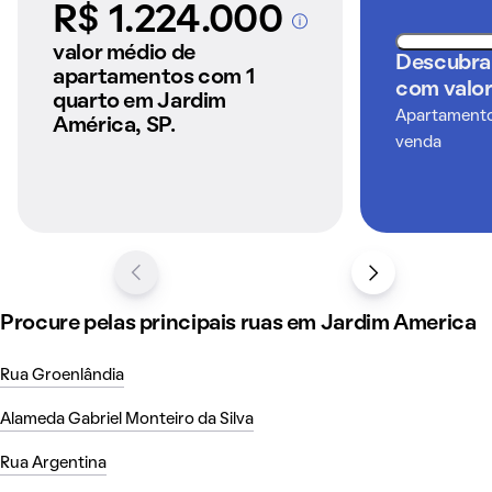
R$ 1.224.000
exclusivos.
A partir dos imóveis
anunciados pelo
valor médio de
Descubra
QuintoAndar
Trata-se de uma região altamente valorizada, ideal tanto
apartamentos com 1
com valor
quarto em Jardim
para quem deseja morar com conforto e qualidade de vida
Apartamentos
América, SP.
quanto para investidores que procuram imóveis em São
venda
Paulo com grande potencial de valorização. Comprar
apartamento no Jardim América é unir tradição, requinte e
praticidade em um dos endereços mais desejados da
cidade.
Como é morar em Jardim América
Procure pelas principais ruas em Jardim America
Rua Groenlândia
Alameda Gabriel Monteiro da Silva
Rua Argentina