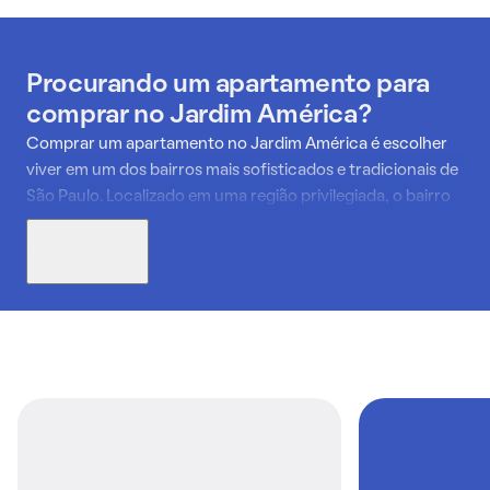
Procurando um apartamento para
comprar no Jardim América?
Comprar um apartamento no Jardim América é escolher
viver em um dos bairros mais sofisticados e tradicionais de
São Paulo. Localizado em uma região privilegiada, o bairro
integra o nobre distrito dos Jardins e oferece ruas
arborizadas, tranquilas e com arquitetura charmosa, além
Mostrar mais
de estar cercado por uma infraestrutura completa.
Ao buscar apartamento à venda no Jardim América, o
comprador encontra imóveis de alto padrão, com plantas
amplas, acabamentos diferenciados e excelente
localização. A proximidade com a Avenida Paulista, a Rua
Oscar Freire e importantes centros comerciais garante
mobilidade e conveniência, além de acesso a serviços de
qualidade, hospitais renomados, escolas e restaurantes