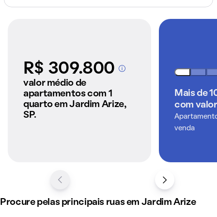
R$ 309.800
A partir dos imóveis
anunciados pelo
valor médio de
QuintoAndar
Mais de 1
apartamentos com 1
quarto em Jardim Arize,
com valor
SP.
Apartamentos
venda
Procure pelas principais ruas em Jardim Arize