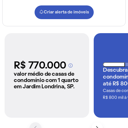
Criar alerta de imóveis
R$ 770.000
A partir dos imóveis
Descubra
anunciados pelo
valor médio de casas de
condomín
QuintoAndar
condomínio com 1 quarto
até R$ 80
em Jardim Londrina, SP.
Casas de co
R$ 800 mil à