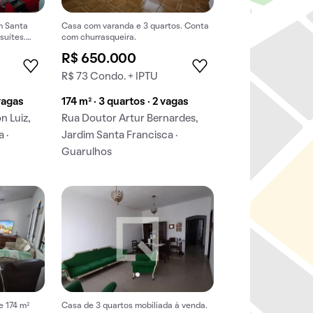
m Santa
Casa com varanda e 3 quartos. Conta
suítes.
com churrasqueira.
omprar.
R$ 650.000
R$ 73 Condo. + IPTU
 vagas
174 m² · 3 quartos · 2 vagas
n Luiz,
Rua Doutor Artur Bernardes,
 ·
Jardim Santa Francisca ·
Guarulhos
e 174 m²
Casa de 3 quartos mobiliada à venda.