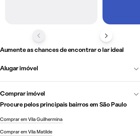
opções.
Comprar um imóvel no Jardim Santa Maria é investir em
qualidade de vida, conforto e conveniência, em um bairro
bem estruturado da capital paulista.
Como é morar em Jardim Santa Maria
Aumente as chances de encontrar o lar ideal
Alugar imóvel
Comprar imóvel
Procure pelos principais bairros em São Paulo
Comprar em Vila Guilhermina
Comprar em Vila Matilde