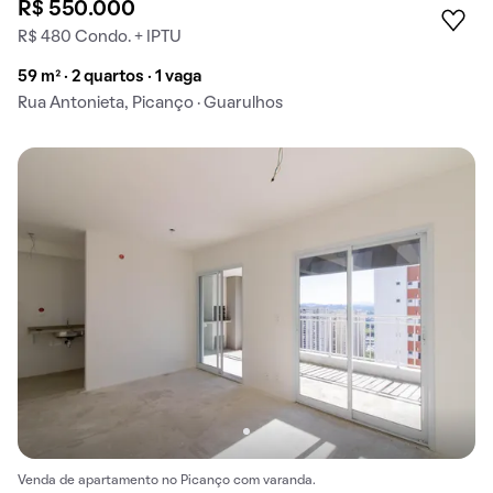
R$ 550.000
R$ 480 Condo. + IPTU
59 m² · 2 quartos · 1 vaga
Rua Antonieta, Picanço · Guarulhos
Venda de apartamento no Picanço com varanda.