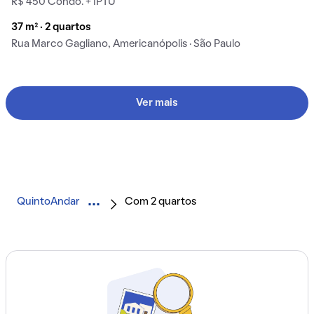
R$ 450 Condo. + IPTU
37 m² · 2 quartos
Rua Marco Gagliano, Americanópolis · São Paulo
Ver mais
QuintoAndar
Com 2 quartos