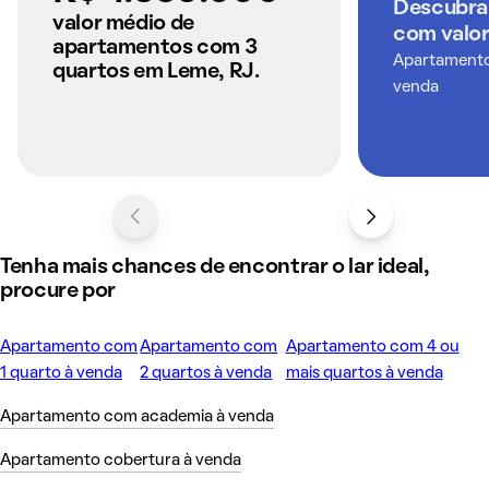
Descubra
anunciados pelo
valor médio de
com valor
QuintoAndar
apartamentos com 3
Apartamentos
quartos em Leme, RJ.
venda
Tenha mais chances de encontrar o lar ideal,
procure por
Apartamento com
Apartamento com
Apartamento com 4 ou
1 quarto à venda
2 quartos à venda
mais quartos à venda
Apartamento com academia à venda
Apartamento cobertura à venda