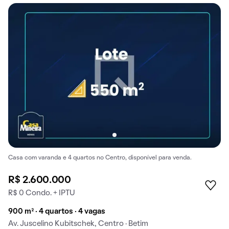
Casa com varanda e 4 quartos no Centro, disponível para venda.
R$ 2.600.000
R$ 0 Condo. + IPTU
900 m² · 4 quartos · 4 vagas
Av. Juscelino Kubitschek, Centro · Betim