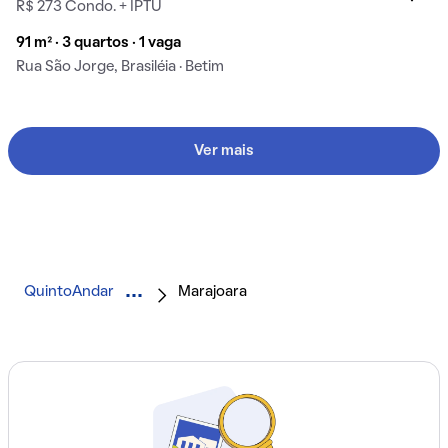
R$ 273 Condo. + IPTU
91 m² · 3 quartos · 1 vaga
Rua São Jorge, Brasiléia · Betim
Ver mais
QuintoAndar
Marajoara