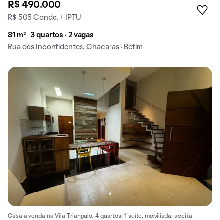
R$ 490.000
R$ 505 Condo. + IPTU
81 m² · 3 quartos · 2 vagas
Rua dos Inconfidentes, Chácaras · Betim
Casa à venda na Vila Triangulo, 4 quartos, 1 suíte, mobiliada, aceita