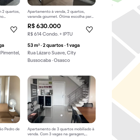
 2 quartos,
Apartamento à venda, 2 quartos,
no
varanda gourmet. Ótima escolha para
prar.
comprar agora mesmo!
R$ 630.000
R$ 614 Condo. + IPTU
aga
53 m² · 2 quartos · 1 vaga
Pimentel,
Rua Lázaro Suave, City
Bussocaba · Osasco
ão Pedro de
Apartamento de 3 quartos mobiliado à
venda. Com 3 vagas na garagem,
piscina e churrasqueira.