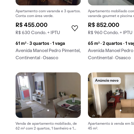
Apartamento com varanda e 3 quartos.
Apartamento mobiliado com
Conta com área verde.
varanda gourmet e piscina 
condomínio. Ideal para com
R$ 455.000
R$ 852.000
R$ 630 Condo. + IPTU
R$ 960 Condo. + IPTU
61 m² · 3 quartos · 1 vaga
65 m² · 2 quartos · 1 v
Avenida Manoel Pedro Pimentel,
Avenida Manoel Pedro 
Continental · Osasco
Continental · Osasco
Anúncio novo
Venda de apartamento mobiliado, de
Apartamento à venda em S
62 m² com 2 quartos, 1 banheiro e 1
45 m².
vaga na garagem em Jaguaribe.