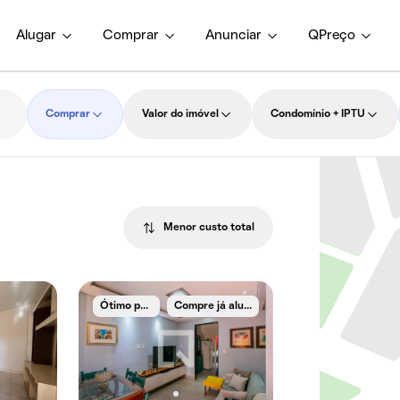
Alugar
Comprar
Anunciar
QPreço
Comprar
Valor do imóvel
Condomínio + IPTU
Menor custo total
Ó
timo preço
C
ompre já alugado