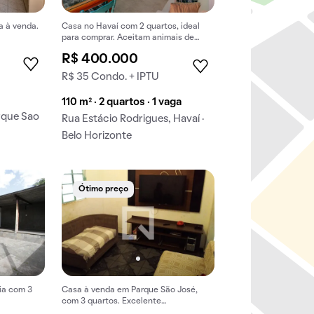
a à venda.
Casa no Havaí com 2 quartos, ideal
para comprar. Aceitam animais de
estimação.
R$ 400.000
R$ 35 Condo. + IPTU
110 m² · 2 quartos · 1 vaga
rque Sao
Rua Estácio Rodrigues, Havaí ·
Belo Horizonte
Ótimo preço
ia com 3
Casa à venda em Parque São José,
com 3 quartos. Excelente
oportunidade para comprar. Não perca!