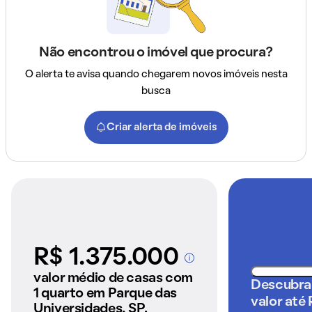
Não encontrou o imóvel que procura?
O alerta te avisa quando chegarem novos imóveis nesta
busca
Criar alerta de imóveis
R$ 1.375.000
A partir dos imóveis
anunciados pelo
valor médio de casas com
Descubra
QuintoAndar
1 quarto em Parque das
valor até
Universidades, SP.