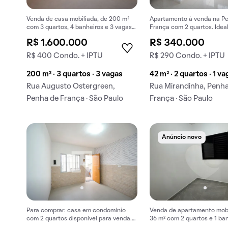
Venda de casa mobiliada, de 200 m²
Apartamento à venda na P
com 3 quartos, 4 banheiros e 3 vagas
França com 2 quartos. Idea
na garagem em Penha de França.
busca conforto e praticida
R$ 1.600.000
R$ 340.000
R$ 400 Condo. + IPTU
R$ 290 Condo. + IPTU
200 m² · 3 quartos · 3 vagas
42 m² · 2 quartos · 1 va
Rua Augusto Ostergreen,
Rua Mirandinha, Penh
Penha de França · São Paulo
França · São Paulo
Anúncio novo
Para comprar: casa em condomínio
Venda de apartamento mobi
com 2 quartos disponível para venda.
36 m² com 2 quartos e 1 ba
Excelente compra.
Penha de França.