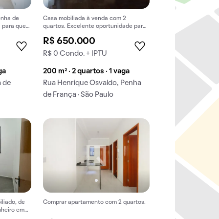
enha de
Casa mobiliada à venda com 2
l para quem
quartos. Excelente oportunidade para
des.
compra. Aproveite agora mesmo!
R$ 650.000
R$ 0 Condo. + IPTU
ga
200 m² · 2 quartos · 1 vaga
a de
Rua Henrique Osvaldo, Penha
de França · São Paulo
liado, de
Comprar apartamento com 2 quartos.
nheiro em