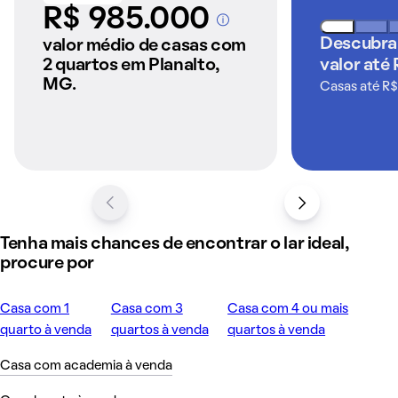
R$ 985.000
A partir dos imóveis
anunciados pelo
Descubra
valor médio de casas com
QuintoAndar
2 quartos em Planalto,
valor até
MG.
Casas até R$
Tenha mais chances de encontrar o lar ideal,
procure por
Casa com 1
Casa com 3
Casa com 4 ou mais
quarto à venda
quartos à venda
quartos à venda
Casa com academia à venda