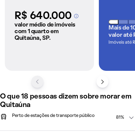
R$ 640.000
A partir dos imóveis
anunciados pelo
valor médio de imóveis
Mais de 1
QuintoAndar
com 1 quarto em
valor até
Quitaúna, SP.
Imóveis até 
O que 18 pessoas dizem sobre morar em
Quitaúna
Perto de estações de transporte público
81%