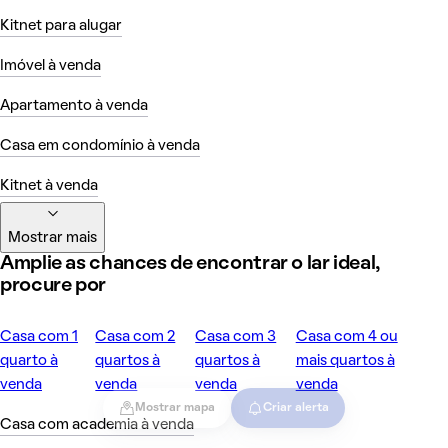
Kitnet para alugar
Imóvel à venda
Apartamento à venda
Casa em condomínio à venda
Kitnet à venda
Mostrar mais
Amplie as chances de encontrar o lar ideal,
procure por
Casa com 1
Casa com 2
Casa com 3
Casa com 4 ou
quarto à
quartos à
quartos à
mais quartos à
venda
venda
venda
venda
Mostrar mapa
Criar alerta
Casa com academia à venda