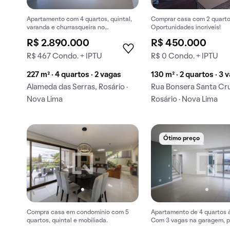
Apartamento com 4 quartos, quintal,
Comprar casa com 2 quarto
varanda e churrasqueira no
Oportunidades incríveis!
condomínio para comprar.
R$ 2.890.000
R$ 450.000
R$ 467 Condo. + IPTU
R$ 0 Condo. + IPTU
227 m² · 4 quartos · 2 vagas
130 m² · 2 quartos · 3 
Alameda das Serras, Rosário ·
Rua Bonsera Santa Cr
Nova Lima
Rosário · Nova Lima
Ótimo preço
Compra casa em condomínio com 5
Apartamento de 4 quartos 
quartos, quintal e mobiliada.
Com 3 vagas na garagem, p
churrasqueira.