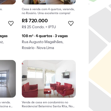
s.
Casa à venda com 4 quartos, varanda,
no Rosário. Uma excelente compra!
R$ 720.000
R$ 25 Condo. + IPTU
vagas
108 m² · 4 quartos · 3 vagas
uz,
Rua Augusto Magalhães,
Rosário · Nova Lima
à venda.
Venda de casa em condomínio no
iscina e
Residencial Belarmino Santa Rita, Nova
Lima. Mobiliada, 3 quartos, 1 suíte. Sua