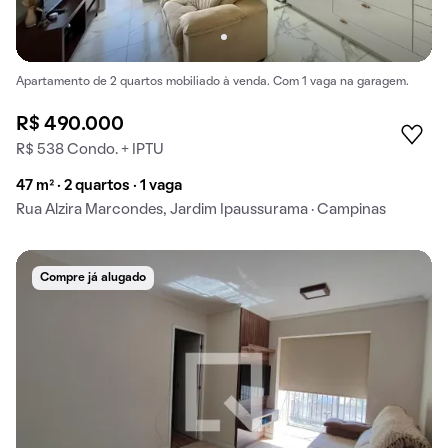
Apartamento de 2 quartos mobiliado à venda. Com 1 vaga na garagem.
R$ 490.000
R$ 538 Condo. + IPTU
47 m² · 2 quartos · 1 vaga
Rua Alzira Marcondes, Jardim Ipaussurama · Campinas
Compre já alugado