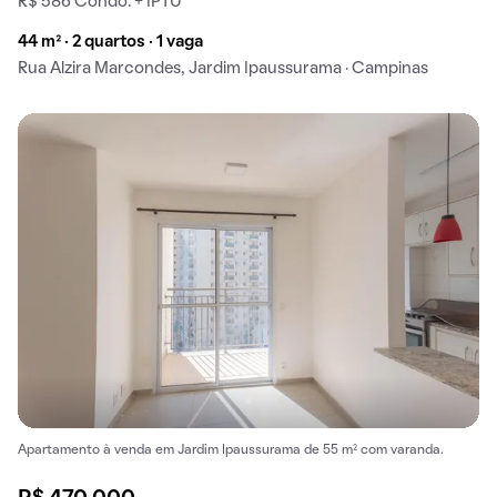
R$ 586 Condo. + IPTU
44 m² · 2 quartos · 1 vaga
Rua Alzira Marcondes, Jardim Ipaussurama · Campinas
Apartamento à venda em Jardim Ipaussurama de 55 m² com varanda.