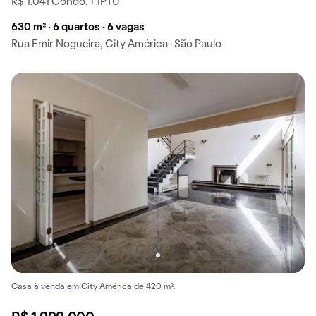
R$ 1.041 Condo. + IPTU
630 m² · 6 quartos · 6 vagas
Rua Emir Nogueira, City América · São Paulo
Casa à venda em City América de 420 m².