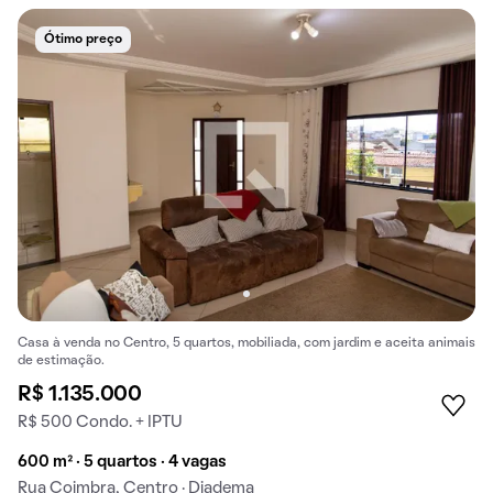
Ótimo preço
Casa à venda no Centro, 5 quartos, mobiliada, com jardim e aceita animais
de estimação.
R$ 1.135.000
R$ 500 Condo. + IPTU
600 m² · 5 quartos · 4 vagas
Rua Coimbra, Centro · Diadema