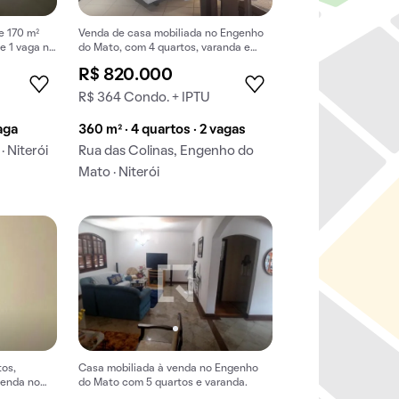
e 170 m²
Venda de casa mobiliada no Engenho
e 1 vaga na
do Mato, com 4 quartos, varanda e
quintal.
R$ 820.000
R$ 364 Condo. + IPTU
vaga
360 m² · 4 quartos · 2 vagas
· Niterói
Rua das Colinas, Engenho do
Mato · Niterói
tos,
Casa mobiliada à venda no Engenho
venda no
do Mato com 5 quartos e varanda.