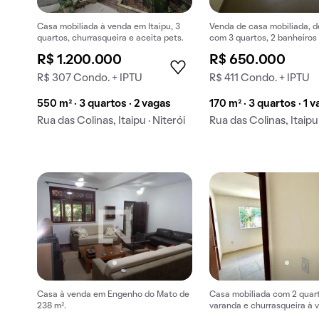
Casa mobiliada à venda em Itaipu, 3
Venda de casa mobiliada, d
quartos, churrasqueira e aceita pets.
com 3 quartos, 2 banheiros 
garagem em Itaipu.
R$ 1.200.000
R$ 650.000
R$ 307 Condo. + IPTU
R$ 411 Condo. + IPTU
550 m² · 3 quartos · 2 vagas
170 m² · 3 quartos · 1 
Rua das Colinas, Itaipu · Niterói
Rua das Colinas, Itaipu 
Casa à venda em Engenho do Mato de
Casa mobiliada com 2 quar
238 m².
varanda e churrasqueira à 
Engenho do Mato.