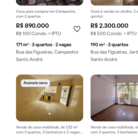
Casa para comprar em Campestre,
Casa à venda no Jardim, 3 s
com 3 quartos.
quintal.
R$ 890.000
R$ 2.300.000
R$ 100 Condo. + IPTU
R$ 500 Condo. + IPTU
171 m² · 3 quartos · 2 vagas
190 m² · 3 quartos
Rua das Figueiras, Campestre ·
Rua das Figueiras, Jard
Santo André
Santo André
Anúncio novo
Venda de casa mobiliada, de 232 m²
Venda de casa mobiliada, d
com 3 quartos, 3 banheiros e 2 vagas
com 3 quartos, 3 banheiros
na garagem em Jardim.
na garagem em Jardim.