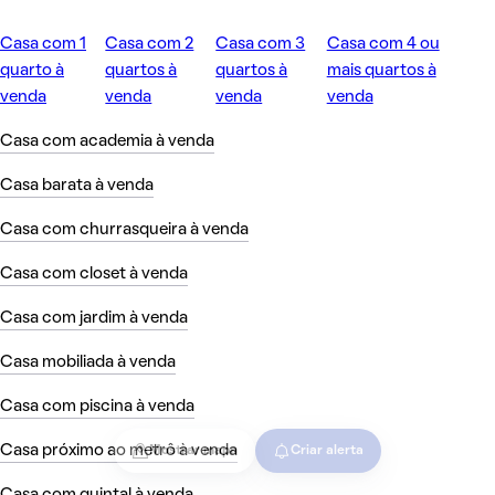
Casa com 1
Casa com 2
Casa com 3
Casa com 4 ou
quarto à
quartos à
quartos à
mais quartos à
venda
venda
venda
venda
Casa com academia à venda
Casa barata à venda
Casa com churrasqueira à venda
Casa com closet à venda
Casa com jardim à venda
Casa mobiliada à venda
Casa com piscina à venda
Casa próximo ao metrô à venda
Mostrar mapa
Criar alerta