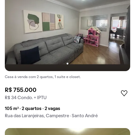
Casa à venda com 2 quartos, 1 suíte e closet.
R$ 755.000
R$ 34 Condo. + IPTU
105 m² · 2 quartos · 2 vagas
Rua das Laranjeiras, Campestre · Santo André