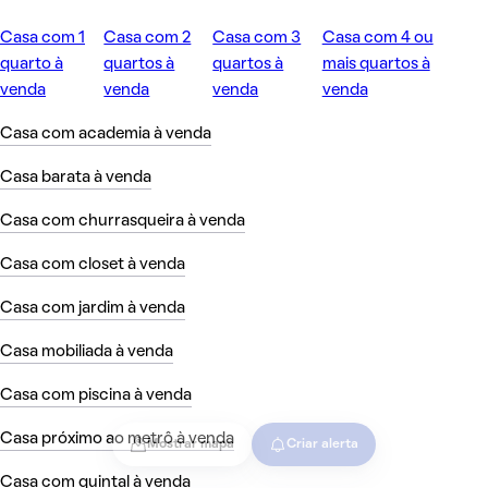
Casa com 1
Casa com 2
Casa com 3
Casa com 4 ou
quarto à
quartos à
quartos à
mais quartos à
venda
venda
venda
venda
Casa com academia à venda
Casa barata à venda
Casa com churrasqueira à venda
Casa com closet à venda
Casa com jardim à venda
Casa mobiliada à venda
Casa com piscina à venda
Casa próximo ao metrô à venda
Mostrar mapa
Criar alerta
Casa com quintal à venda