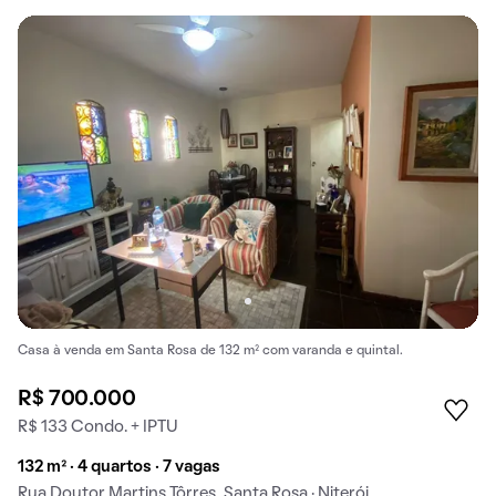
Casa à venda em Santa Rosa de 132 m² com varanda e quintal.
R$ 700.000
R$ 133 Condo. + IPTU
132 m² · 4 quartos · 7 vagas
Rua Doutor Martins Tôrres, Santa Rosa · Niterói