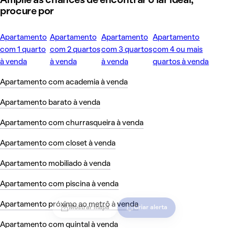
Amplie as chances de encontrar o lar ideal,
procure por
Apartamento
Apartamento
Apartamento
Apartamento
com 1 quarto
com 2 quartos
com 3 quartos
com 4 ou mais
à venda
à venda
à venda
quartos à venda
Apartamento com academia à venda
Apartamento barato à venda
Apartamento com churrasqueira à venda
Apartamento com closet à venda
Apartamento mobiliado à venda
Apartamento com piscina à venda
Apartamento próximo ao metrô à venda
Mostrar mapa
Criar alerta
Apartamento com quintal à venda