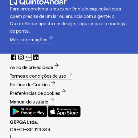
Para proporcionar uma experiência inesquecível para
quem precisa de um lar ou anuncia com a gente, o
QuintoAndar aposta em design, segurança e tecnologia
de ponta.
Mais informações
Aviso de privacidade
Termos e condições de uso
Política de Cookies
Preferências de cookies
Manual do usuário
GRPQA Ltda.
CRECI-SP J24.344
|