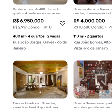
Venda de casa, de 400 m² com 4
Casa mobiliada na Gávea 
quartos, 4 banheiros e 2 vagas na
quartos, churrasqueira e cl
garagem em Gávea.
Oportunidades de compra i
R$ 6.950.000
R$ 4.000.000
R$ 2.917 Condo. + IPTU
R$ 10.680 Condo. + IP
400 m² · 4 quartos · 2 vagas
110 m² · 2 quartos
Rua João Borges, Gávea · Rio de
Rua João Borges, Alto
Janeiro
Vista · Rio de Janeiro
Casa mobiliada com 3 quartos,
Casa na Gávea com 6 quart
varanda e closet disponível para
varanda e permite animais
comprar. Ideal para quem busca
ideal para quem busca imóv