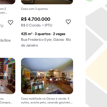
com 2
Casa com 3 quartos.
oset.
mperdíveis.
R$ 4.700.000
R$ 0 Condo. + IPTU
TU
425 m² · 3 quartos · 2 vagas
Rua Frederico Eyer, Gávea · Rio
 da Boa
de Janeiro
os,
Casa mobiliada na Gávea à venda: 4
. Compra
suítes, aceita pets, varanda gourmet.
el
Para comprar já!