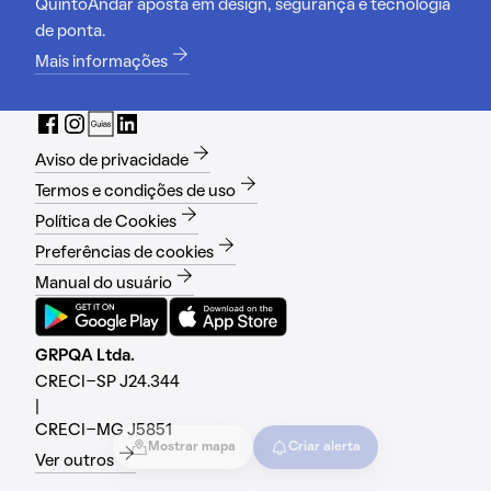
QuintoAndar aposta em design, segurança e tecnologia
de ponta.
Mais informações
Aviso de privacidade
Termos e condições de uso
Política de Cookies
Preferências de cookies
Manual do usuário
GRPQA Ltda.
CRECI-SP J24.344
|
CRECI-MG J5851
Mostrar mapa
Criar alerta
Ver outros