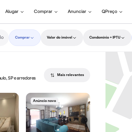
Alugar
Comprar
Anunciar
QPreço
Comprar
Valor do imóvel
Condomínio + IPTU
Mais relevantes
ulo, SP e arredores
Anúncio novo